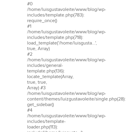
#0
/home/luisgustavoleite/www/blog/wp-
includes/template.php(783):
require_once()
#1
/home/luisgustavoleite/www/blog/wp-
includes/template.php(718):
load_template('/home/luisgusta...',
true, Array)
#2
/home/luisgustavoleite/www/blog/wp-
includes/general-
template.php(136):
locate_template(Array,
true, true,
Array) #3
/home/luisgustavoleite/www/blog/wp-
content/themes/luizgustavoleite/single.php(28):
get_sidebar()
#4
/home/luisgustavoleite/www/blog/wp-
includes/template-
loader.php(113):