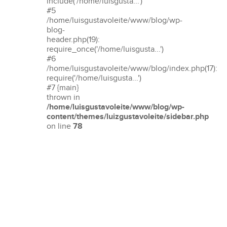
include('/home/luisgusta...')
#5
/home/luisgustavoleite/www/blog/wp-
blog-
header.php(19):
require_once('/home/luisgusta...')
#6
/home/luisgustavoleite/www/blog/index.php(17):
require('/home/luisgusta...')
#7 {main}
thrown in
/home/luisgustavoleite/www/blog/wp-
content/themes/luizgustavoleite/sidebar.php
on line
78